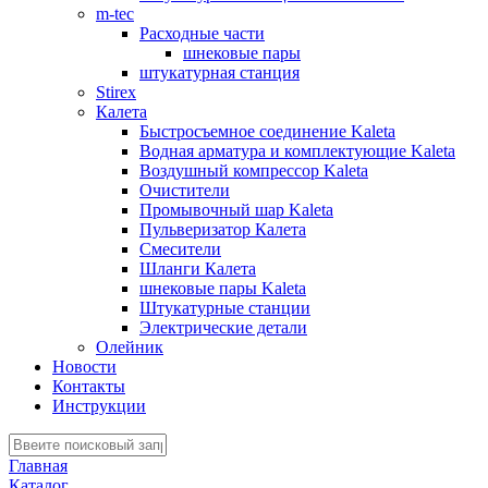
m-tec
Расходные части
шнековые пары
штукатурная станция
Stirex
Калета
Быстросъемное соединение Kaleta
Водная арматура и комплектующие Kaleta
Воздушный компрессор Kaleta
Очистители
Промывочный шар Kaleta
Пульверизатор Калета
Смесители
Шланги Калета
шнековые пары Kaleta
Штукатурные станции
Электрические детали
Олейник
Новости
Контакты
Инструкции
Главная
Каталог