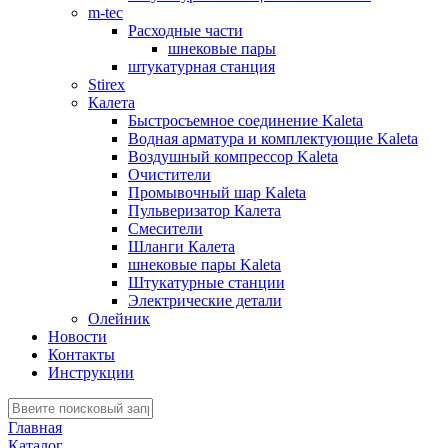
m-tec
Расходные части
шнековые пары
штукатурная станция
Stirex
Калета
Быстросъемное соединение Kaleta
Водная арматура и комплектующие Kaleta
Воздушный компрессор Kaleta
Очистители
Промывочный шар Kaleta
Пульверизатор Калета
Смесители
Шланги Калета
шнековые пары Kaleta
Штукатурные станции
Электрические детали
Олейник
Новости
Контакты
Инструкции
Главная
Каталог