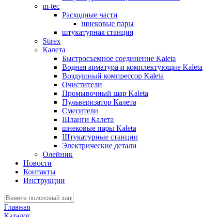
m-tec
Расходные части
шнековые пары
штукатурная станция
Stirex
Калета
Быстросъемное соединение Kaleta
Водная арматура и комплектующие Kaleta
Воздушный компрессор Kaleta
Очистители
Промывочный шар Kaleta
Пульверизатор Калета
Смесители
Шланги Калета
шнековые пары Kaleta
Штукатурные станции
Электрические детали
Олейник
Новости
Контакты
Инструкции
Главная
Каталог