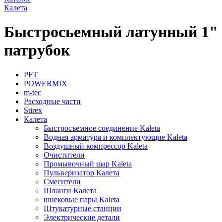
Калета
Быстросьемный латунный 1"
патрубок
PFT
POWERMIX
m-tec
Расходные части
Stirex
Калета
Быстросъемное соединение Kaleta
Водная арматура и комплектующие Kaleta
Воздушный компрессор Kaleta
Очистители
Промывочный шар Kaleta
Пульверизатор Калета
Смесители
Шланги Калета
шнековые пары Kaleta
Штукатурные станции
Электрические детали