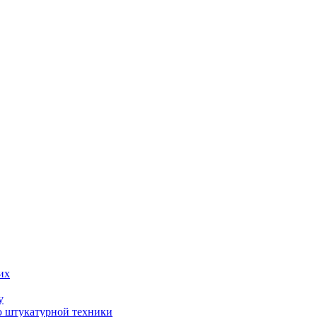
их
у
ю штукатурной техники