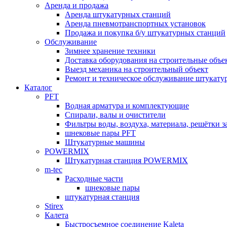
Аренда и продажа
Аренда штукатурных станций
Аренда пневмотранспортных установок
Продажа и покупка б/у штукатурных станций
Обслуживание
Зимнее хранение техники
Доставка оборудования на строительные объ
Выезд механика на строительный объект
Ремонт и техническое обслуживание штукату
Каталог
PFT
Водная арматура и комплектующие
Спирали, валы и очистители
Фильтры воды, воздуха, материала, решётки 
шнековые пары PFT
Штукатурные машины
POWERMIX
Штукатурная станция POWERMIX
m-tec
Расходные части
шнековые пары
штукатурная станция
Stirex
Калета
Быстросъемное соединение Kaleta