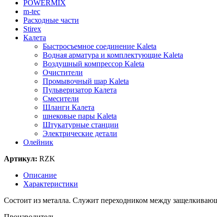
POWERMIX
m-tec
Расходные части
Stirex
Калета
Быстросъемное соединение Kaleta
Водная арматура и комплектующие Kaleta
Воздушный компрессор Kaleta
Очистители
Промывочный шар Kaleta
Пульверизатор Калета
Смесители
Шланги Калета
шнековые пары Kaleta
Штукатурные станции
Электрические детали
Олейник
Артикул:
RZK
Описание
Характеристики
Состоит из металла. Служит переходником между защелкиваю
Производитель