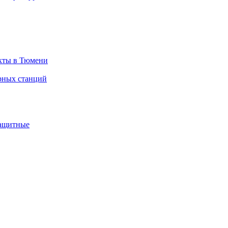
екты в Тюмени
рных станций
защитные